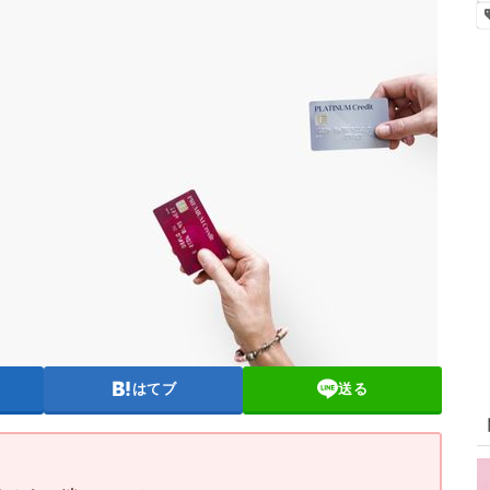
はてブ
送る