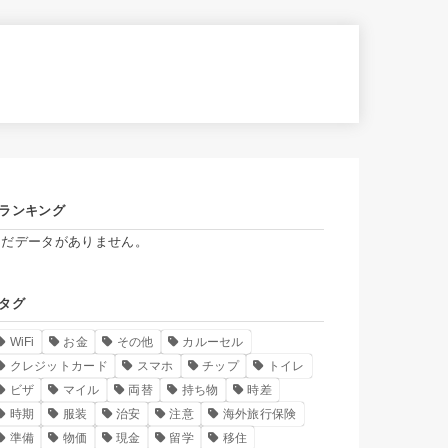
ランキング
まだデータがありません。
タグ
WiFi
お金
その他
カルーセル
クレジットカード
スマホ
チップ
トイレ
ビザ
マイル
両替
持ち物
時差
時期
服装
治安
注意
海外旅行保険
準備
物価
現金
留学
移住