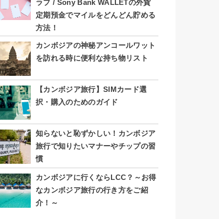
ラブ / Sony Bank WALLETの外貨
定期預金でマイルをどんどん貯める
方法！
カンボジアの神秘アンコールワット
を訪れる時に便利な持ち物リスト
【カンボジア旅行】SIMカード選
択・購入のためのガイド
知らないと恥ずかしい！カンボジア
旅行で知りたいマナーやチップの習
慣
カンボジアに行くならLCC？～お得
なカンボジア旅行の行き方をご紹
介！～