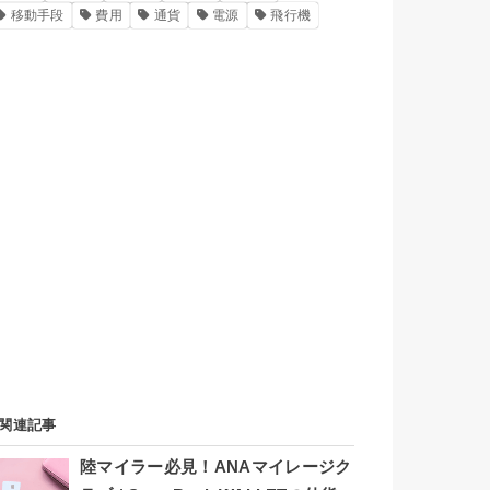
移動手段
費用
通貨
電源
飛行機
関連記事
陸マイラー必見！ANAマイレージク