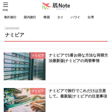
MENU
海外旅行
国内旅行
韓国
タイ
ハワイ
台湾
ナミビア
ナミビアで1番お得な方法な両替方
ナミビア
法最新版|ナミビアの両替事情
ナミビアで旅行でこれだけは注意
ナミビア
して。最新版|ナミビアの注意事項