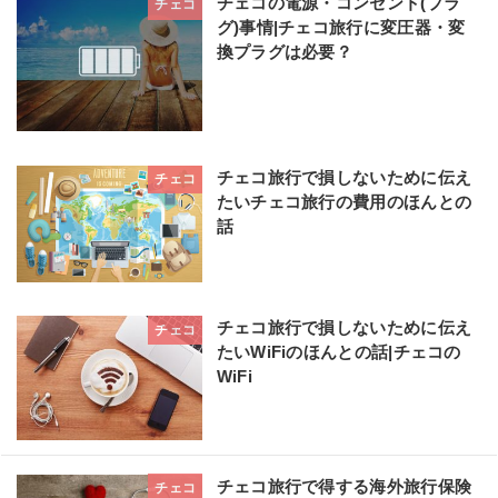
チェコの電源・コンセント(プラ
チェコ
グ)事情|チェコ旅行に変圧器・変
換プラグは必要？
チェコ旅行で損しないために伝え
チェコ
たいチェコ旅行の費用のほんとの
話
チェコ旅行で損しないために伝え
チェコ
たいWiFiのほんとの話|チェコの
WiFi
チェコ旅行で得する海外旅行保険
チェコ