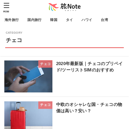
MENU
海外旅行
国内旅行
韓国
タイ
ハワイ
台湾
チェコ
2020年最新版｜チェコのプリペイ
チェコ
ド/ツーリストSIMのおすすめ
中欧のオシャレな国・チェコの物
チェコ
価は高い？安い？