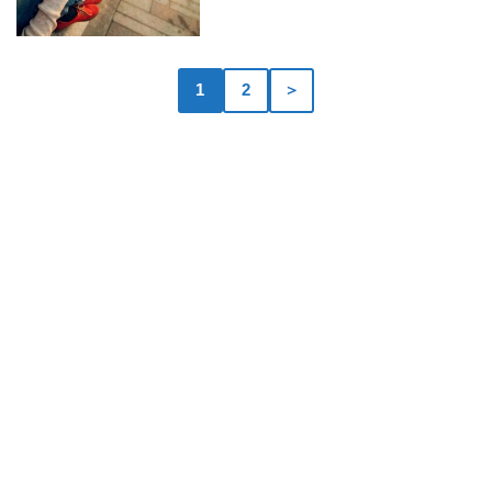
1
2
＞