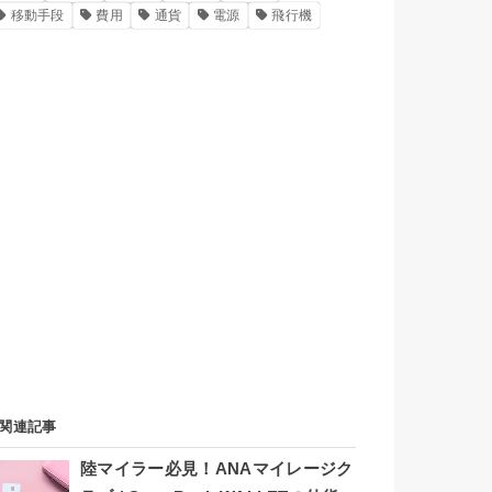
移動手段
費用
通貨
電源
飛行機
関連記事
陸マイラー必見！ANAマイレージク