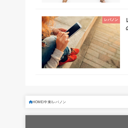
レバノン
HOME
中東
レバノン