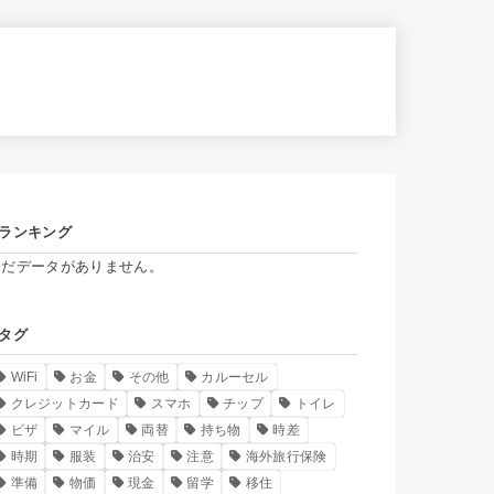
ランキング
まだデータがありません。
タグ
WiFi
お金
その他
カルーセル
クレジットカード
スマホ
チップ
トイレ
ビザ
マイル
両替
持ち物
時差
時期
服装
治安
注意
海外旅行保険
準備
物価
現金
留学
移住