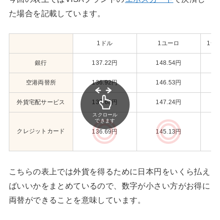
た場合を記載しています。
1ドル
1ユーロ
1シ
銀行
137.22円
148.54円
空港両替所
136.92円
146.53円
外貨宅配サービス
137.68円
147.24円
スクロール
できます
クレジットカード
136.69円
145.13円
こちらの表上では外貨を得るために日本円をいくら払え
ばいいかをまとめているので、数字が小さい方がお得に
両替ができることを意味しています。