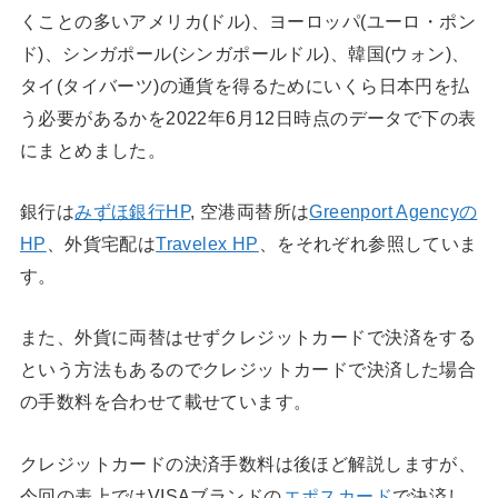
くことの多いアメリカ(ドル)、ヨーロッパ(ユーロ・ポン
ド)、シンガポール(シンガポールドル)、韓国(ウォン)、
タイ(タイバーツ)の通貨を得るためにいくら日本円を払
う必要があるかを2022年6月12日時点のデータで下の表
にまとめました。
銀行は
みずほ銀行HP
, 空港両替所は
Greenport Agencyの
HP
、外貨宅配は
Travelex HP
、をそれぞれ参照していま
す。
また、外貨に両替はせずクレジットカードで決済をする
という方法もあるのでクレジットカードで決済した場合
の手数料を合わせて載せています。
クレジットカードの決済手数料は後ほど解説しますが、
今回の表上ではVISAブランドの
エポスカード
で決済し