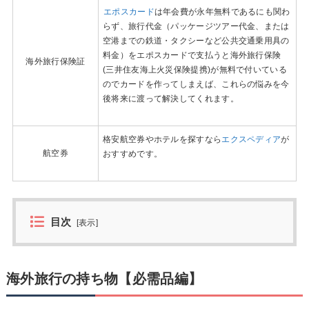
エポスカード
は年会費が永年無料であるにも関わ
らず、旅行代金（パッケージツアー代金、または
空港までの鉄道・タクシーなど公共交通乗用具の
料金）をエポスカードで支払うと海外旅行保険
海外旅行保険証
(三井住友海上火災保険提携)が無料で付いている
のでカードを作ってしまえば、これらの悩みを今
後将来に渡って解決してくれます。
格安航空券やホテルを探すなら
エクスペディア
が
航空券
おすすめです。
目次
[
表示
]
海外旅行の持ち物【必需品編】