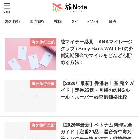
MENU
海外旅行
国内旅行
韓国
タイ
ハワイ
台湾
陸マイラー必見！ANAマイレージ
海外旅行全般
クラブ / Sony Bank WALLETの外
貨定期預金でマイルをどんどん貯
める方法！
【2026年最新】香港お土産 完全ガ
海外旅行全般
イド｜定番25選・月餅の肉NGル
ール・スーパーvs空港価格比較
【2026年最新】ベトナム料理完全
海外旅行全般
ガイド｜定番20品＋屋台食中毒対
策・パクチー抜き注文・現地物価