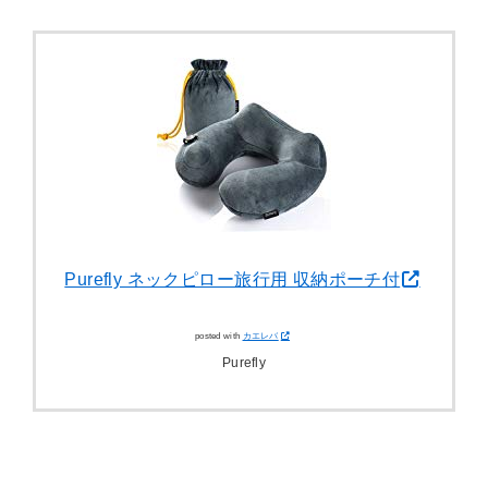
Purefly ネックピロー旅行用 収納ポーチ付
posted with
カエレバ
Purefly