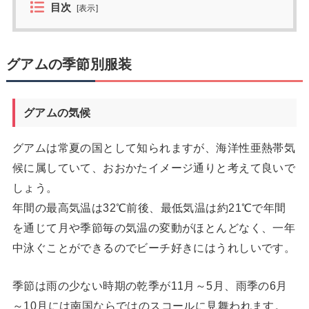
目次
[
表示
]
グアムの季節別服装
グアムの気候
グアムは常夏の国として知られますが、海洋性亜熱帯気
候に属していて、おおかたイメージ通りと考えて良いで
しょう。
年間の最高気温は32℃前後、最低気温は約21℃で年間
を通じて月や季節毎の気温の変動がほとんどなく、一年
中泳ぐことができるのでビーチ好きにはうれしいです。
季節は雨の少ない時期の乾季が11月～5月、雨季の6月
～10月には南国ならではのスコールに見舞われます。