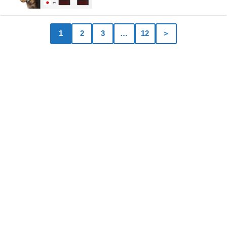
1
2
3
…
12
＞