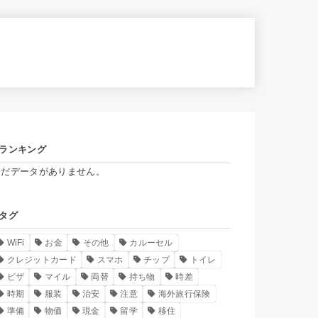
ランキング
まだデータがありません。
タグ
WiFi
お金
その他
カルーセル
クレジットカード
スマホ
チップ
トイレ
ビザ
マイル
両替
持ち物
時差
時期
服装
治安
注意
海外旅行保険
準備
物価
現金
留学
移住