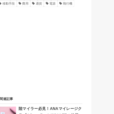
移動手段
費用
通貨
電源
飛行機
関連記事
陸マイラー必見！ANAマイレージク