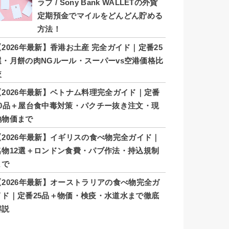
ラブ / Sony Bank WALLETの外貨
定期預金でマイルをどんどん貯める
方法！
【2026年最新】香港お土産 完全ガイド｜定番25
選・月餅の肉NGルール・スーパーvs空港価格比
較
【2026年最新】ベトナム料理完全ガイド｜定番
20品＋屋台食中毒対策・パクチー抜き注文・現
地物価まで
【2026年最新】イギリスの食べ物完全ガイド｜
名物12選＋ロンドン食費・パブ作法・持込規制
まで
【2026年最新】オーストラリアの食べ物完全ガ
イド｜定番25品＋物価・検疫・水道水まで徹底
解説