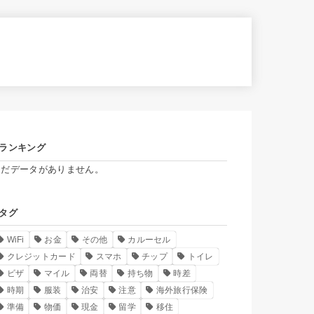
ランキング
まだデータがありません。
タグ
WiFi
お金
その他
カルーセル
クレジットカード
スマホ
チップ
トイレ
ビザ
マイル
両替
持ち物
時差
時期
服装
治安
注意
海外旅行保険
準備
物価
現金
留学
移住