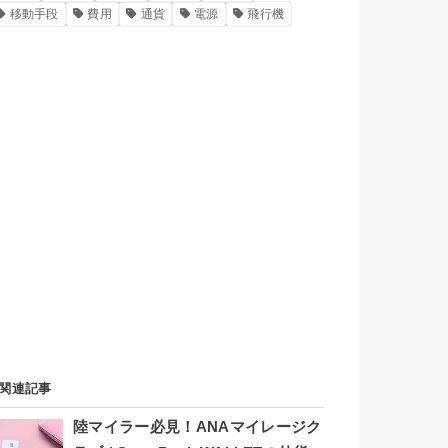
移動手段
費用
通貨
電源
飛行機
関連記事
陸マイラー必見！ANAマイレージク