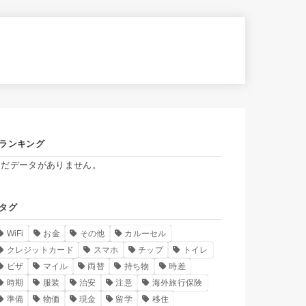
ランキング
まだデータがありません。
タグ
WiFi
お金
その他
カルーセル
クレジットカード
スマホ
チップ
トイレ
ビザ
マイル
両替
持ち物
時差
時期
服装
治安
注意
海外旅行保険
準備
物価
現金
留学
移住