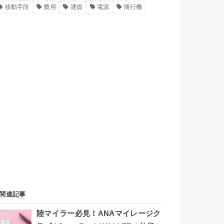
移動手段
費用
通貨
電源
飛行機
関連記事
陸マイラー必見！ANAマイレージク