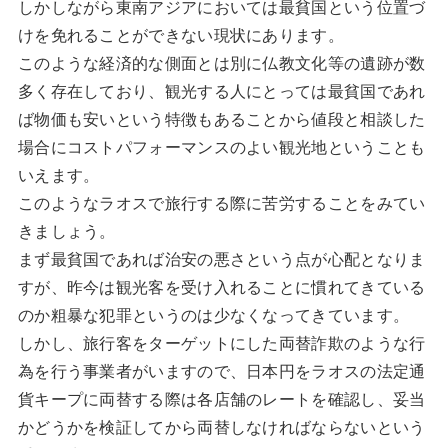
しかしながら東南アジアにおいては最貧国という位置づ
けを免れることができない現状にあります。
このような経済的な側面とは別に仏教文化等の遺跡が数
多く存在しており、観光する人にとっては最貧国であれ
ば物価も安いという特徴もあることから値段と相談した
場合にコストパフォーマンスのよい観光地ということも
いえます。
このようなラオスで旅行する際に苦労することをみてい
きましょう。
まず最貧国であれば治安の悪さという点が心配となりま
すが、昨今は観光客を受け入れることに慣れてきている
のか粗暴な犯罪というのは少なくなってきています。
しかし、旅行客をターゲットにした両替詐欺のような行
為を行う事業者がいますので、日本円をラオスの法定通
貨キープに両替する際は各店舗のレートを確認し、妥当
かどうかを検証してから両替しなければならないという