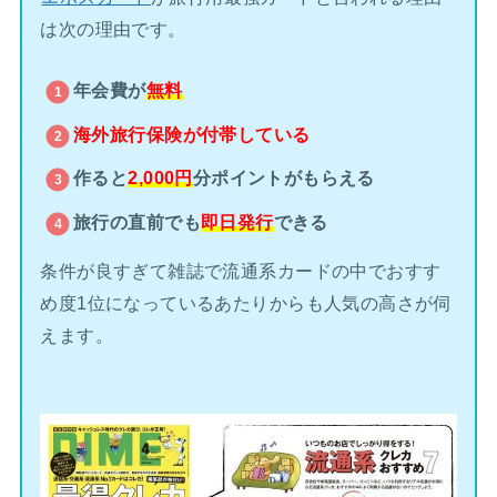
は次の理由です。
年会費が
無料
海外旅行保険が
付帯している
作ると
2,000円
分ポイントがもらえる
旅行の直前でも
即日発行
できる
条件が良すぎて雑誌で流通系カードの中でおすす
め度1位になっているあたりからも人気の高さが伺
えます。