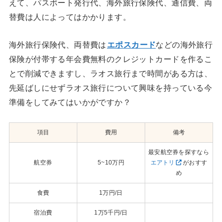
えて、パスポート発行代、海外旅行保険代、通信費、両
替費は人によってはかかります。
海外旅行保険代、両替費は
エポスカード
などの海外旅行
保険が付帯する年会費無料のクレジットカードを作るこ
とで削減できますし、ラオス旅行まで時間がある方は、
先延ばしにせずラオス旅行について興味を持っている今
準備をしてみてはいかがですか？
項目
費用
備考
最安航空券を探すなら
航空券
5~10万円
エアトリ
がおすす
め
食費
1万円/日
宿泊費
1万5千円/日