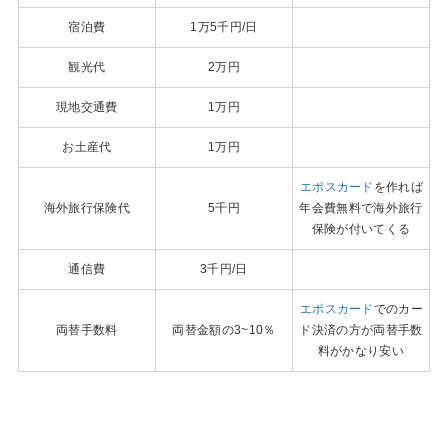
宿泊費
1万5千円/日
観光代
2万円
現地交通費
1万円
お土産代
1万円
エポスカード
を作れば
海外旅行保険代
5千円
年会費無料で海外旅行
保険が付いてくる
通信費
3千円/日
エポスカード
でのカー
両替手数料
両替金額の3~10％
ド決済の方が両替手数
料がかなり安い