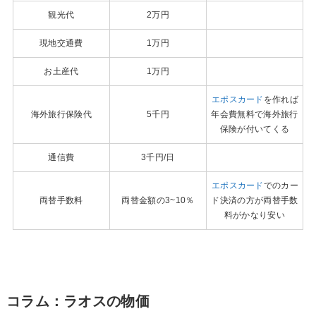
観光代
2万円
現地交通費
1万円
お土産代
1万円
エポスカード
を作れば
海外旅行保険代
5千円
年会費無料で海外旅行
保険が付いてくる
通信費
3千円/日
エポスカード
でのカー
両替手数料
両替金額の3~10％
ド決済の方が両替手数
料がかなり安い
コラム：ラオスの物価