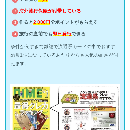
海外旅行保険が
付帯している
作ると
2,000円
分ポイントがもらえる
旅行の直前でも
即日発行
できる
条件が良すぎて雑誌で流通系カードの中でおすす
め度1位になっているあたりからも人気の高さが伺
えます。