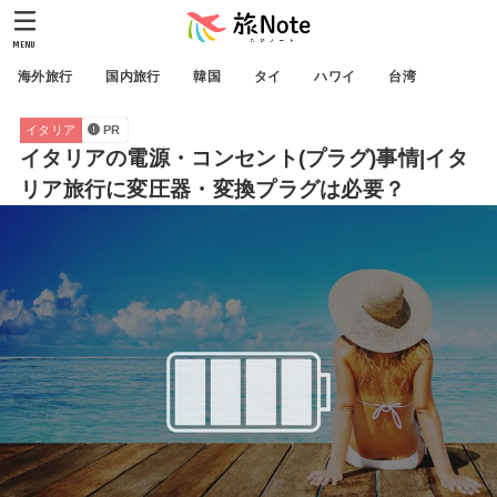
MENU
海外旅行
国内旅行
韓国
タイ
ハワイ
台湾
イタリア
PR
イタリアの電源・コンセント(プラグ)事情|イタ
リア旅行に変圧器・変換プラグは必要？