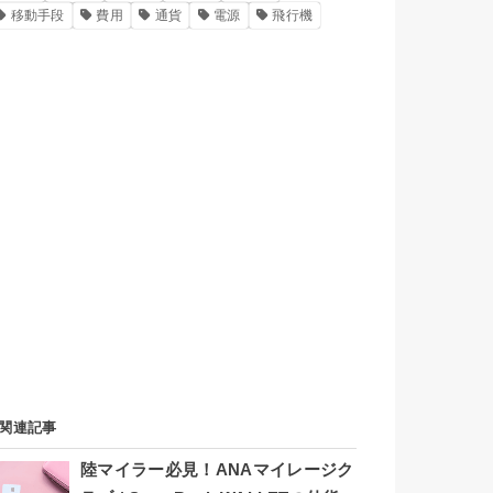
移動手段
費用
通貨
電源
飛行機
関連記事
陸マイラー必見！ANAマイレージク