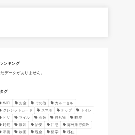
ランキング
まだデータがありません。
タグ
WiFi
お金
その他
カルーセル
クレジットカード
スマホ
チップ
トイレ
ビザ
マイル
両替
持ち物
時差
時期
服装
治安
注意
海外旅行保険
準備
物価
現金
留学
移住