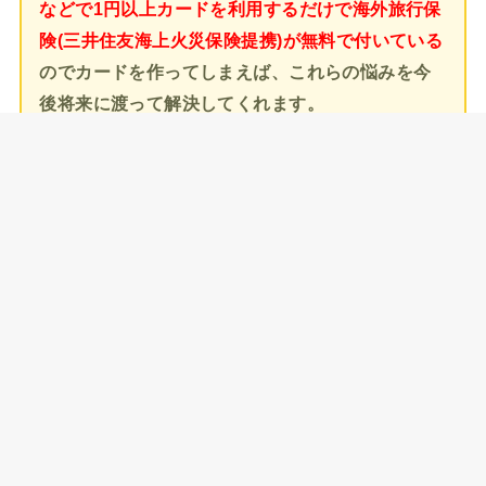
などで1円以上カードを利用するだけで海外旅行保
険(三井住友海上火災保険提携)が無料で付いている
のでカードを作ってしまえば、これらの悩みを今
後将来に渡って解決してくれます。
傷害死亡・後遺障害や賠償責任の補償金額が3,000
万円と無料のクレジットカードでは最高レベル手
厚い保証内容になっているので、
エポスカード
の
海外旅行保険のみでより安心して海外旅行に行く
ことができます。
年会費無料で海外旅行保険がついているだけでな
く、他にも下記のメリットもあるので、
エポスカ
ード
は海外旅行に最適かつ国内でも使えるコスパ
最強カードと言われています。