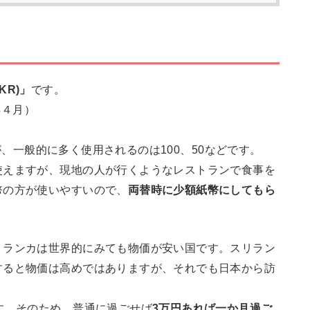
KR)」
です。
年４月）
。
すが、一般的に多く使用されるのは100、50などです。
使えますが、現地の人が行くようなレストランで食事を
幣の方が使いやすいので、
両替時に少額紙幣にしてもら
リランカは世界的にみても物価が安い国です。スリラン
すると物価は高めではありますが、それでも日本から訪
す。そのため、普通に過ごせば
3万円あれば一か月過ご