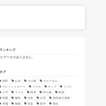
ランキング
まだデータがありません。
タグ
WiFi
お金
その他
カルーセル
クレジットカード
スマホ
チップ
トイレ
ビザ
マイル
両替
持ち物
時差
時期
服装
治安
注意
海外旅行保険
準備
物価
現金
留学
移住