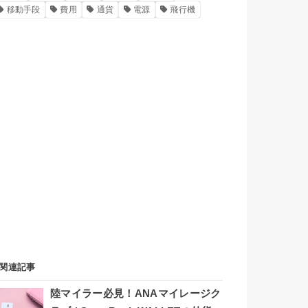
移動手段
費用
通貨
電源
飛行機
関連記事
陸マイラー必見！ANAマイレージク