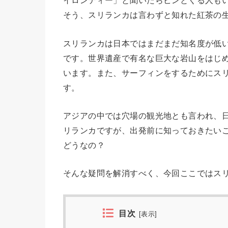
イロンティー」と聞いたらピンとくる人も
そう、スリランカは言わずと知れた紅茶の
スリランカは日本ではまだまだ知名度が低
です。世界遺産で有名な巨大な岩山をはじ
います。また、サーフィンをするためにス
す。
アジアの中では穴場の観光地とも言われ、
リランカですが、出発前に知っておきたい
どうなの？
そんな疑問を解消すべく、今回ここではス
目次
[
表示
]