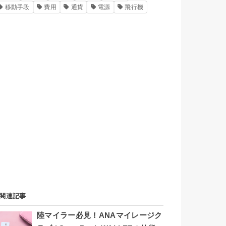
移動手段
費用
通貨
電源
飛行機
関連記事
陸マイラー必見！ANAマイレージク