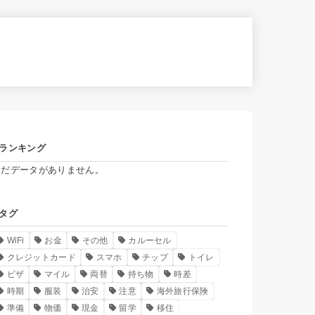
ランキング
まだデータがありません。
タグ
WiFi
お金
その他
カルーセル
クレジットカード
スマホ
チップ
トイレ
ビザ
マイル
両替
持ち物
時差
時期
服装
治安
注意
海外旅行保険
準備
物価
現金
留学
移住