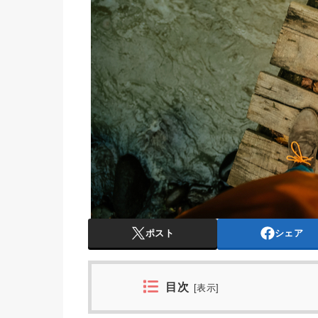
ポスト
シェア
目次
[
表示
]