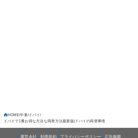
HOME
中東
ドバイ
ドバイで1番お得な方法な両替方法最新版|ドバイの両替事情
運営会社
利用規約
プライバシーポリシー
広告掲載