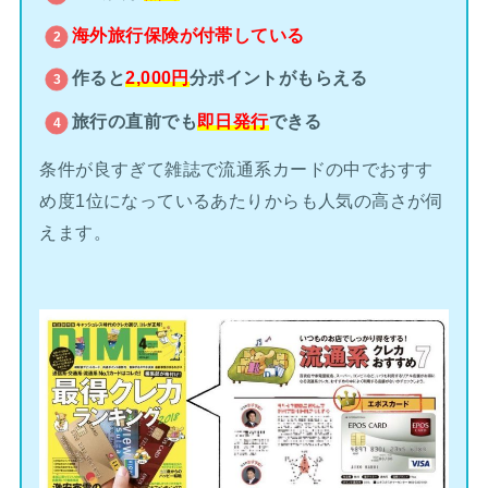
海外旅行保険が
付帯している
作ると
2,000円
分ポイントがもらえる
旅行の直前でも
即日発行
できる
条件が良すぎて雑誌で流通系カードの中でおすす
め度1位になっているあたりからも人気の高さが伺
えます。