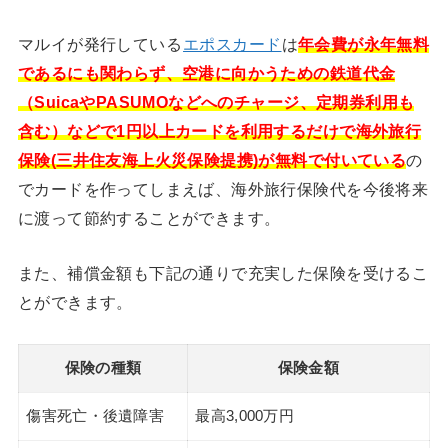
マルイが発行している
エポスカード
は
年会費が永年無料
であるにも関わらず、空港に向かうための鉄道代金
（SuicaやPASUMOなどへのチャージ、定期券利用も
含む）などで1円以上カードを利用するだけで海外旅行
保険(三井住友海上火災保険提携)が無料で付いている
の
でカードを作ってしまえば、海外旅行保険代を今後将来
に渡って節約することができます。
また、補償金額も下記の通りで充実した保険を受けるこ
とができます。
保険の種類
保険金額
傷害死亡・後遺障害
最高3,000万円