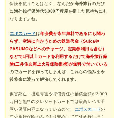
保険を使うことはなく、
なんだか海外旅行のたび
に海外旅行保険代5,000円程度を損した気持ちにも
なりますよね。
エポスカード
は
年会費が永年無料であるにも関わ
らず、空港に向かうための鉄道代金（Suicaや
PASUMOなどへのチャージ、定期券利用も含む）
などで1円以上カードを利用するだけで海外旅行保
険(三井住友海上火災保険提携)が無料で付いている
のでカードを作ってしまえば、これらの悩みを今
後将来に渡って解決してくれます。
傷害死亡・後遺障害や賠償責任の補償金額が3,000
万円と無料のクレジットカードでは最高レベル手
厚い保証内容になっているので、
エポスカード
の
海外旅行保険のみでより安心して海外旅行に行く