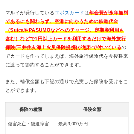
マルイが発行している
エポスカード
は
年会費が永年無料
であるにも関わらず、空港に向かうための鉄道代金
（SuicaやPASUMOなどへのチャージ、定期券利用も
含む）などで1円以上カードを利用するだけで海外旅行
保険(三井住友海上火災保険提携)が無料で付いている
の
でカードを作ってしまえば、海外旅行保険代を今後将来
に渡って節約することができます。
また、補償金額も下記の通りで充実した保険を受けるこ
とができます。
保険の種類
保険金額
傷害死亡・後遺障害
最高3,000万円