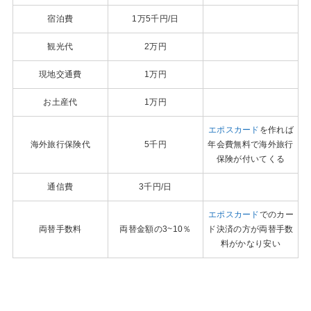
宿泊費
1万5千円/日
観光代
2万円
現地交通費
1万円
お土産代
1万円
エポスカード
を作れば
海外旅行保険代
5千円
年会費無料で海外旅行
保険が付いてくる
通信費
3千円/日
エポスカード
でのカー
両替手数料
両替金額の3~10％
ド決済の方が両替手数
料がかなり安い