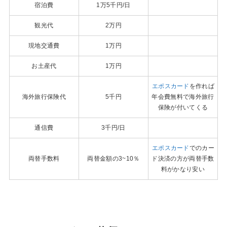
宿泊費
1万5千円/日
観光代
2万円
現地交通費
1万円
お土産代
1万円
エポスカード
を作れば
海外旅行保険代
5千円
年会費無料で海外旅行
保険が付いてくる
通信費
3千円/日
エポスカード
でのカー
両替手数料
両替金額の3~10％
ド決済の方が両替手数
料がかなり安い