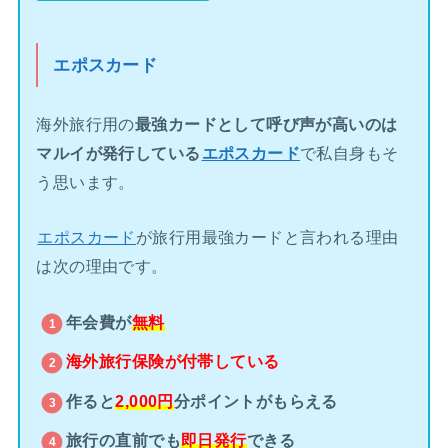
エポスカード
海外旅行用の
最強カードとして呼び声が高いのは
マルイが発行している
エポスカード
で私自身もそ
う思います。
エポスカード
が旅行用最強カードと言われる理由
は次の理由です。
年会費が
無料
海外旅行保険が
付帯している
作ると
2,000円
分ポイントがもらえる
旅行の直前でも
即日発行
できる