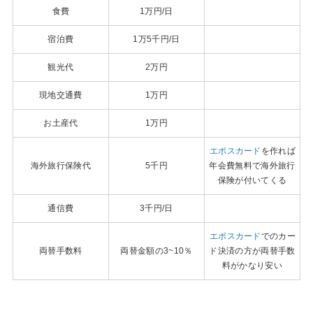
食費
1万円/日
宿泊費
1万5千円/日
観光代
2万円
現地交通費
1万円
お土産代
1万円
エポスカード
を作れば
海外旅行保険代
5千円
年会費無料で海外旅行
保険が付いてくる
通信費
3千円/日
エポスカード
でのカー
両替手数料
両替金額の3~10％
ド決済の方が両替手数
料がかなり安い