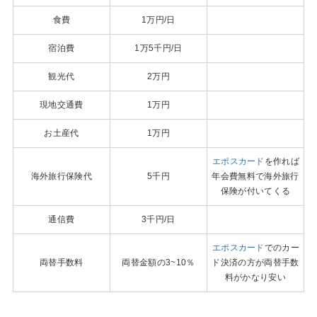
食費
1万円/日
宿泊費
1万5千円/日
観光代
2万円
現地交通費
1万円
お土産代
1万円
エポスカード
を作れば
海外旅行保険代
5千円
年会費無料で海外旅行
保険が付いてくる
通信費
3千円/日
エポスカード
でのカー
両替手数料
両替金額の3~10％
ド決済の方が両替手数
料がかなり安い