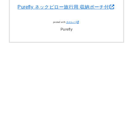
Purefly ネックピロー旅行用 収納ポーチ付
posted with
カエレバ
Purefly