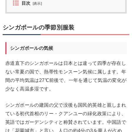
目次
[
表示
]
シンガポールの季節別服装
シンガポールの気候
赤道直下のシンガポールは日本とは違って四季が存在し
ない常夏の国で、熱帯性モンスーン気候に属します。年
間の平均気温は27℃前後で、一年を通じて気温の変化が
少なく高温多湿です。
シンガポールの建国の父で没後も国民的英雄と親しまれ
ている初代首相のリー・クアンユーの緑化政策により、
英語ではガーデンシティと称賛されています。中国語で
は「花園城市」と言い、人口の約4分の3を華人が占め