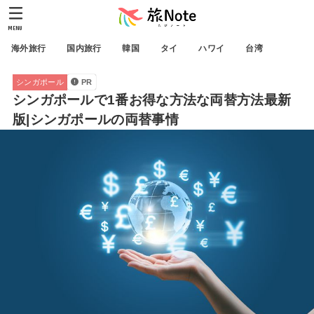
MENU
海外旅行
国内旅行
韓国
タイ
ハワイ
台湾
シンガポール
PR
シンガポールで1番お得な方法な両替方法最新
版|シンガポールの両替事情