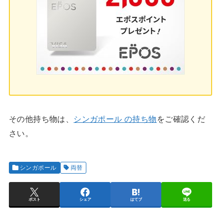
その他持ち物は、
シンガポール の持ち物
をご確認くだ
さい。
シンガポール
両替
ポスト
シェア
はてブ
送る