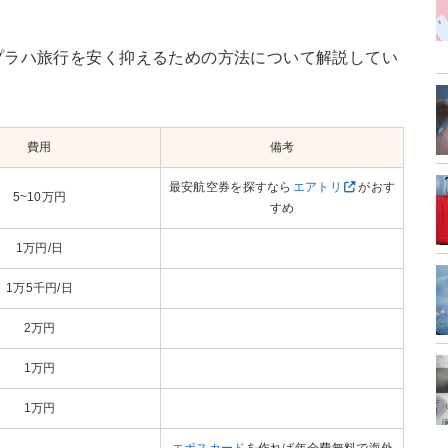
プラハ旅行を安く抑えるための方法について解説してい
費用
備考
最安航空券を探すなら
エアトリ
がおす
5~10万円
すめ
1万円/日
1万5千円/日
2万円
1万円
1万円
エポスカード
を作れば年会費無料で海外