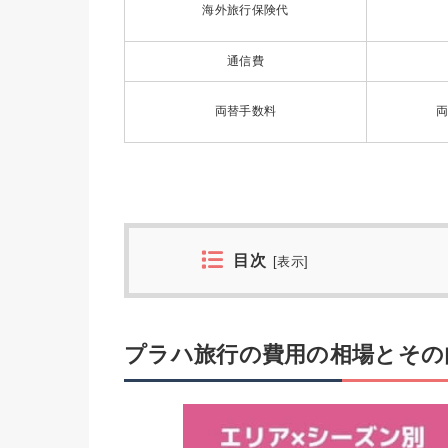
海外旅行保険代
通信費
両替手数料
両
目次
[
表示
]
プラハ旅行の費用の相場とその