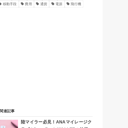
移動手段
費用
通貨
電源
飛行機
関連記事
陸マイラー必見！ANAマイレージク