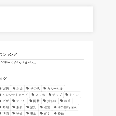
ランキング
まだデータがありません。
タグ
WiFi
お金
その他
カルーセル
クレジットカード
スマホ
チップ
トイレ
ビザ
マイル
両替
持ち物
時差
時期
服装
治安
注意
海外旅行保険
準備
物価
現金
留学
移住