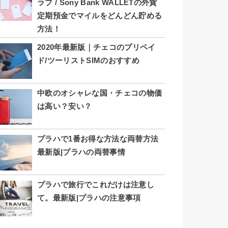
ラブ / Sony Bank WALLETの外貨
定期預金でマイルをどんどん貯める
方法！
2020年最新版｜チェコのプリペイ
ド/ツーリストSIMのおすすめ
中欧のオシャレな国・チェコの物価
は高い？安い？
プラハで1番お得な方法な両替方法
最新版|プラハの両替事情
プラハで旅行でこれだけは注意し
て。最新版|プラハの注意事項