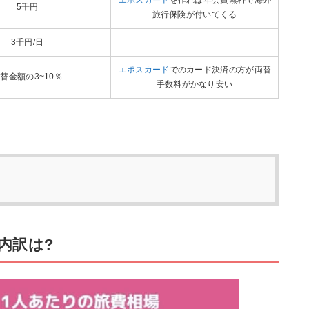
5千円
旅行保険が付いてくる
3千円/日
エポスカード
でのカード決済の方が両替
替金額の3~10％
手数料がかなり安い
内訳は?