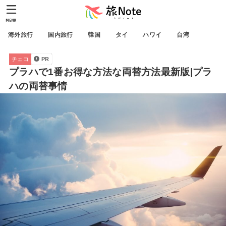
MENU
海外旅行
国内旅行
韓国
タイ
ハワイ
台湾
チェコ
PR
プラハで1番お得な方法な両替方法最新版|プラ
ハの両替事情