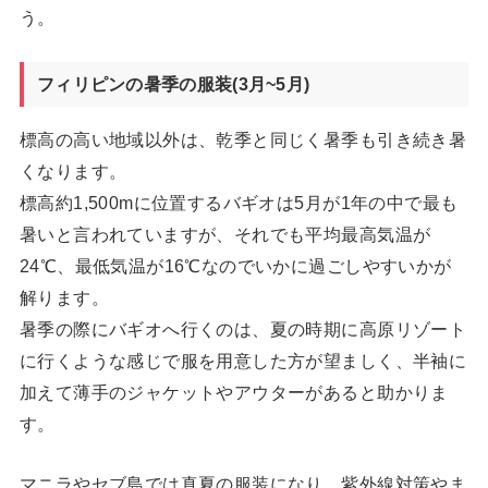
う。
フィリピンの暑季の服装(3月~5月)
標高の高い地域以外は、乾季と同じく暑季も引き続き暑
くなります。
標高約1,500mに位置するバギオは5月が1年の中で最も
暑いと言われていますが、それでも平均最高気温が
24℃、最低気温が16℃なのでいかに過ごしやすいかが
解ります。
暑季の際にバギオへ行くのは、夏の時期に高原リゾート
に行くような感じで服を用意した方が望ましく、半袖に
加えて薄手のジャケットやアウターがあると助かりま
す。
マニラやセブ島では真夏の服装になり、紫外線対策やま