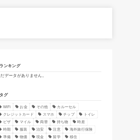
ランキング
まだデータがありません。
タグ
WiFi
お金
その他
カルーセル
クレジットカード
スマホ
チップ
トイレ
ビザ
マイル
両替
持ち物
時差
時期
服装
治安
注意
海外旅行保険
準備
物価
現金
留学
移住