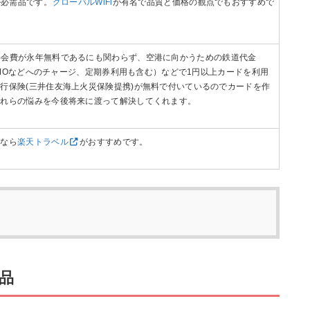
が必需品です。
グローバルWiFi
が有名で品質と価格の観点でもおすすめで
年会費が永年無料であるにも関わらず、空港に向かうための鉄道代金
ASUMOなどへのチャージ、定期券利用も含む）などで1円以上カードを利用
行保険(三井住友海上火災保険提携)が無料で付いているのでカードを作
これらの悩みを今後将来に渡って解決してくれます。
すなら
楽天トラベル
がおすすめです。
品