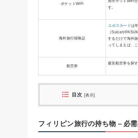
用ポケットWiFi
ポケットWiFi
す。
エポスカード
は
（SuicaやP
海外旅行保険証
するだけで海外旅
ってしまえば、
最安航空券を探
航空券
目次
[
表示
]
フィリピン旅行の持ち物 – 必需