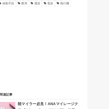
移動手段
費用
通貨
電源
飛行機
関連記事
陸マイラー必見！ANAマイレージク