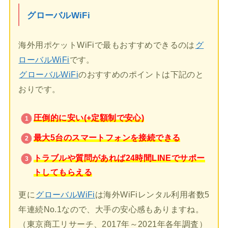
グローバルWiFi
海外用ポケットWiFiで最もおすすめできるのは
グ
ローバルWiFi
です。
グローバルWiFi
のおすすめのポイントは下記のと
おりです。
圧倒的に安い(+定額制で安心)
最大5台のスマートフォンを接続できる
トラブルや質問があれば24時間LINEでサポー
トしてもらえる
更に
グローバルWiFi
は海外WiFiレンタル利用者数5
年連続No.1なので、大手の安心感もありますね。
（東京商工リサーチ、2017年～2021年各年調査）