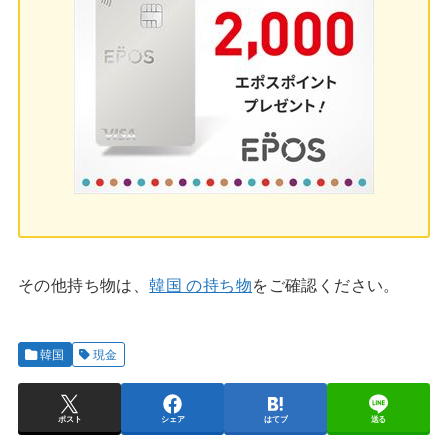
その他持ち物は、
韓国 の持ち物
をご確認ください。
韓国
現金
ポスト
シェア
はてブ
送る