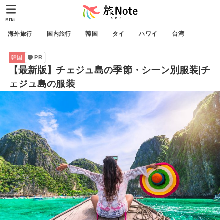
MENU
海外旅行
国内旅行
韓国
タイ
ハワイ
台湾
韓国
PR
【最新版】チェジュ島の季節・シーン別服装|チ
ェジュ島の服装