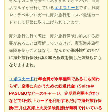
そんな方に胸を張っておすすめできるのが、百貨
店マルイが発行している
エポスカード
です。雑誌
やトラベルブロガーに海外旅行用コスパ最強カー
ドとして頻繁に取り上げられています。
海外旅行に行く際は、海外旅行保険に加入する必
要があることは理解しているけど、実際海外旅行
保険を使うことはなく、
なんだか海外旅行のたび
に海外旅行保険代5,000円程度を損した気持ちにも
なりますよね。
エポスカード
は
年会費が永年無料であるにも関わ
らず、空港に向かうための鉄道代金（Suicaや
PASUMOなどへのチャージ、定期券利用も含む）
などで1円以上カードを利用するだけで海外旅行保
険(三井住友海上火災保険提携)が無料で付いている