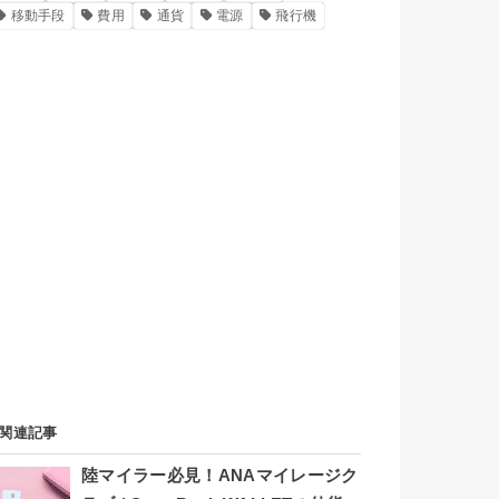
移動手段
費用
通貨
電源
飛行機
関連記事
陸マイラー必見！ANAマイレージク