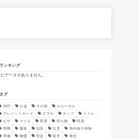
ランキング
まだデータがありません。
タグ
WiFi
お金
その他
カルーセル
クレジットカード
スマホ
チップ
トイレ
ビザ
マイル
両替
持ち物
時差
時期
服装
治安
注意
海外旅行保険
準備
物価
現金
留学
移住