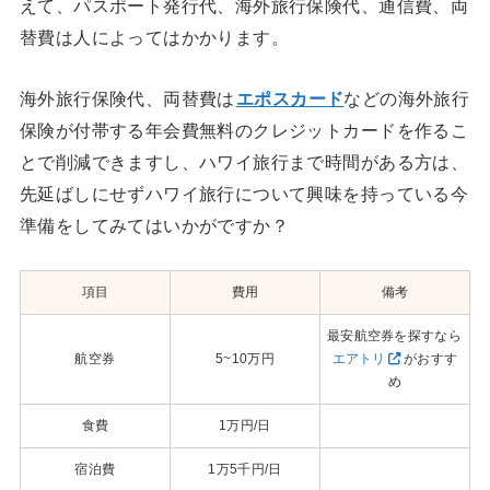
えて、パスポート発行代、海外旅行保険代、通信費、両
替費は人によってはかかります。
海外旅行保険代、両替費は
エポスカード
などの海外旅行
保険が付帯する年会費無料のクレジットカードを作るこ
とで削減できますし、ハワイ旅行まで時間がある方は、
先延ばしにせずハワイ旅行について興味を持っている今
準備をしてみてはいかがですか？
項目
費用
備考
最安航空券を探すなら
航空券
5~10万円
エアトリ
がおすす
め
食費
1万円/日
宿泊費
1万5千円/日