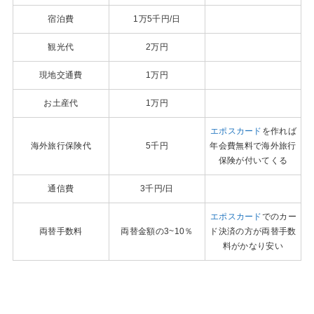
宿泊費
1万5千円/日
観光代
2万円
現地交通費
1万円
お土産代
1万円
エポスカード
を作れば
海外旅行保険代
5千円
年会費無料で海外旅行
保険が付いてくる
通信費
3千円/日
エポスカード
でのカー
両替手数料
両替金額の3~10％
ド決済の方が両替手数
料がかなり安い