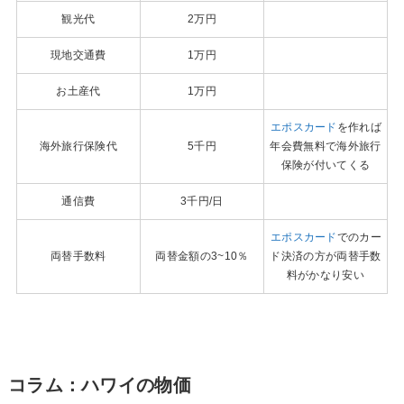
観光代
2万円
現地交通費
1万円
お土産代
1万円
エポスカード
を作れば
海外旅行保険代
5千円
年会費無料で海外旅行
保険が付いてくる
通信費
3千円/日
エポスカード
でのカー
両替手数料
両替金額の3~10％
ド決済の方が両替手数
料がかなり安い
コラム：ハワイの物価