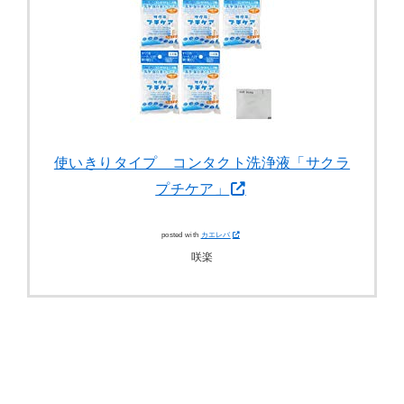
使いきりタイプ コンタクト洗浄液「サクラ
プチケア」
posted with
カエレバ
咲楽