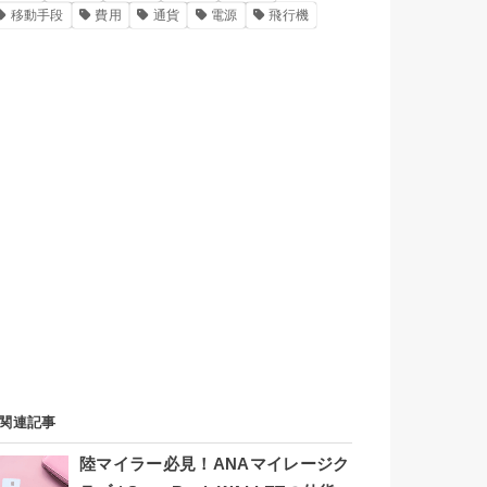
移動手段
費用
通貨
電源
飛行機
関連記事
陸マイラー必見！ANAマイレージク