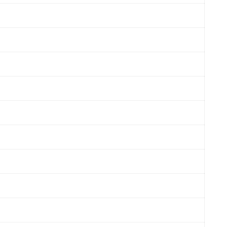
）
）
）
）
）
）
）
）