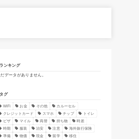
ランキング
まだデータがありません。
タグ
WiFi
お金
その他
カルーセル
クレジットカード
スマホ
チップ
トイレ
ビザ
マイル
両替
持ち物
時差
時期
服装
治安
注意
海外旅行保険
準備
物価
現金
留学
移住