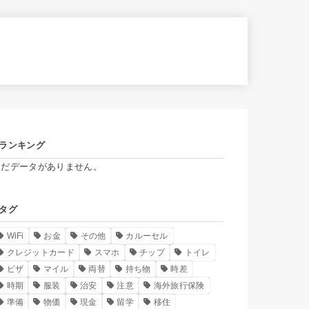
ランキング
まだデータがありません。
タグ
WiFi
お金
その他
カルーセル
クレジットカード
スマホ
チップ
トイレ
ビザ
マイル
両替
持ち物
時差
時期
服装
治安
注意
海外旅行保険
準備
物価
現金
留学
移住