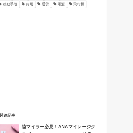
移動手段
費用
通貨
電源
飛行機
関連記事
陸マイラー必見！ANAマイレージク