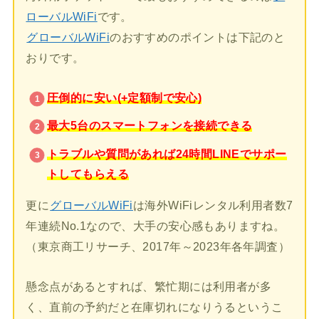
ローバルWiFi
です。
グローバルWiFi
のおすすめのポイントは下記のと
おりです。
圧倒的に安い(+定額制で安心)
最大5台のスマートフォンを接続できる
トラブルや質問があれば24時間LINEでサポー
トしてもらえる
更に
グローバルWiFi
は海外WiFiレンタル利用者数7
年連続No.1なので、大手の安心感もありますね。
（東京商工リサーチ、2017年～2023年各年調査）
懸念点があるとすれば、繁忙期には利用者が多
く、直前の予約だと在庫切れになりうるというこ