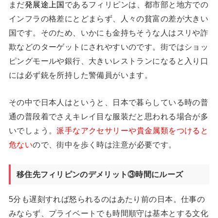
まだ
発展途上国
であるフィリピンは、都市部と地方での
インフラの格差にとどまらず、人々の貧富の差が大きい
国です。そのため、いかにも金持ちそうな人はスリや詐
欺などのターゲットにされやすいのです。街ではショッ
ピングモールや銀行、大きいレストランになると入り口
には必ず銃を所持した警備員がいます。
その中で日本人はというと、日本で暮らしている時の普
通の普段着でさえキレイ目な服装だと思われる場合が多
いでしょう。
派手なアクセサリーや貴金属類をつけると
危ない
ので、街中を歩く時は注意が必要です。
移住先フィリピンのデメリット③時間にルーズ
5分も遅刻すれば怒られるのはあたり前の日本。仕事の
みならず、プライベートでも時間順守は基本とする文化