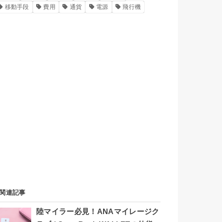
移動手段
費用
通貨
電源
飛行機
関連記事
陸マイラー必見！ANAマイレージク