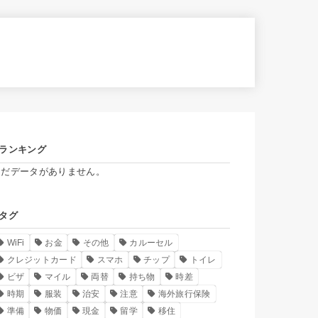
ランキング
まだデータがありません。
タグ
WiFi
お金
その他
カルーセル
クレジットカード
スマホ
チップ
トイレ
ビザ
マイル
両替
持ち物
時差
時期
服装
治安
注意
海外旅行保険
準備
物価
現金
留学
移住