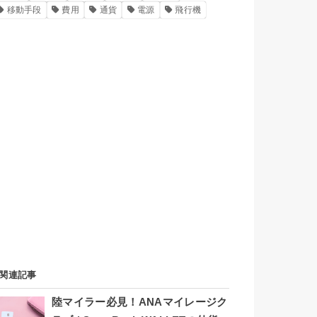
移動手段
費用
通貨
電源
飛行機
関連記事
陸マイラー必見！ANAマイレージク