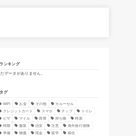
ランキング
まだデータがありません。
タグ
WiFi
お金
その他
カルーセル
クレジットカード
スマホ
チップ
トイレ
ビザ
マイル
両替
持ち物
時差
時期
服装
治安
注意
海外旅行保険
準備
物価
現金
留学
移住