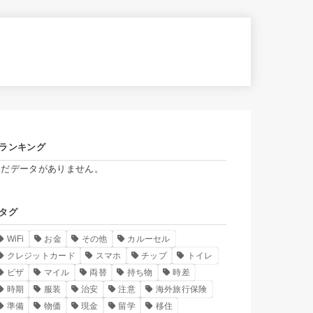
ランキング
まだデータがありません。
タグ
WiFi
お金
その他
カルーセル
クレジットカード
スマホ
チップ
トイレ
ビザ
マイル
両替
持ち物
時差
時期
服装
治安
注意
海外旅行保険
準備
物価
現金
留学
移住