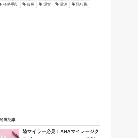
移動手段
費用
通貨
電源
飛行機
関連記事
陸マイラー必見！ANAマイレージク