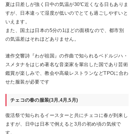
夏は日差しが強く日中の気温が30℃近くなる日もありま
すが、日本違って湿度が低いのでとても過ごしやすいと
いえます。
また、国土は日本の5分の1ほどの面積なので、都市別
の気温差はそれほどありません。
連作交響詩『わが祖国』の作曲で知られるベドルジハ・
スメタナをはじめ著名な音楽家を輩出した国であり芸術
鑑賞が楽しみで、教会や高級レストランなどTPOに合わ
せた服装が必要です
チェコの春の服装(3月,4月,5月)
復活祭で知られるイースターと共にチェコに春が到来し
ますが、日中は日本で例えると3月の初め頃の気候で
す。