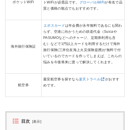
ポケットWiFi
トWiFiが必需品です。
グローバルWiFi
が有名で品
質と価格の観点でもおすすめです。
エポスカード
は年会費が永年無料であるにも関わ
らず、空港に向かうための鉄道代金（Suicaや
PASUMOなどへのチャージ、定期券利用も含
む）などで1円以上カードを利用するだけで海外
海外旅行保険証
旅行保険(三井住友海上火災保険提携)が無料で付
いているのでカードを作ってしまえば、これらの
悩みを今後将来に渡って解決してくれます。
最安航空券を探すなら
楽天トラベル
がおすす
航空券
めです。
目次
[
表示
]