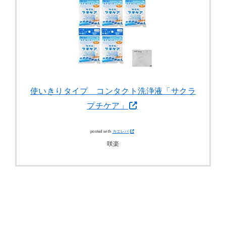
使いきりタイプ コンタクト洗浄液「サクラ
プチケア」
posted with
カエレバ
咲楽