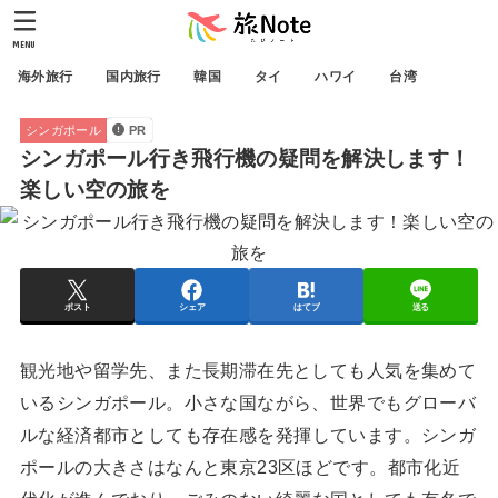
MENU
海外旅行
国内旅行
韓国
タイ
ハワイ
台湾
シンガポール
PR
シンガポール行き飛行機の疑問を解決します！
楽しい空の旅を
ポスト
シェア
はてブ
送る
観光地や留学先、また長期滞在先としても人気を集めて
いるシンガポール。小さな国ながら、世界でも
グローバ
ルな経済都市
としても存在感を発揮しています。シンガ
ポールの大きさはなんと東京23区ほどです。都市化近